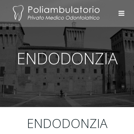
Vai
al
contenuto
ENDODONZIA
ENDODONZIA